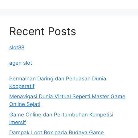
Recent Posts
slot88
agen slot
Permainan Daring dan Perluasan Dunia
Kooperatif
Menavigasi Dunia Virtual Seperti Master Game
Online Sejati
Game Online dan Pertumbuhan Kompetisi
Imersif
Dampak Loot Box pada Budaya Game