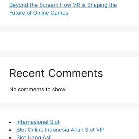
Beyond the Screen: How VR is Shaping the
Future of Online Games
Recent Comments
No comments to show.
Internasional Slot
Slot Online Indonesia
Akun Slot VIP
Slot Uang Asli