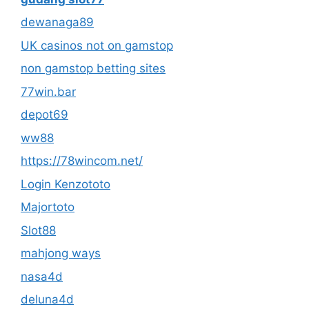
dewanaga89
UK casinos not on gamstop
non gamstop betting sites
77win.bar
depot69
ww88
https://78wincom.net/
Login Kenzototo
Majortoto
Slot88
mahjong ways
nasa4d
deluna4d