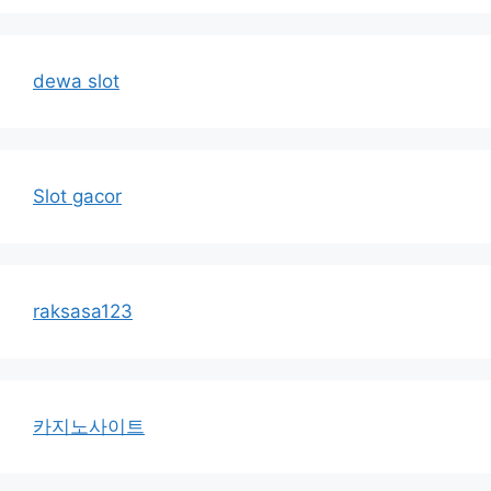
dewa slot
Slot gacor
raksasa123
카지노사이트