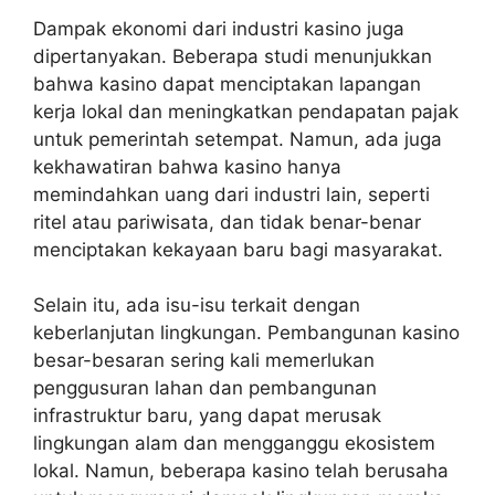
Dampak ekonomi dari industri kasino juga
dipertanyakan. Beberapa studi menunjukkan
bahwa kasino dapat menciptakan lapangan
kerja lokal dan meningkatkan pendapatan pajak
untuk pemerintah setempat. Namun, ada juga
kekhawatiran bahwa kasino hanya
memindahkan uang dari industri lain, seperti
ritel atau pariwisata, dan tidak benar-benar
menciptakan kekayaan baru bagi masyarakat.
Selain itu, ada isu-isu terkait dengan
keberlanjutan lingkungan. Pembangunan kasino
besar-besaran sering kali memerlukan
penggusuran lahan dan pembangunan
infrastruktur baru, yang dapat merusak
lingkungan alam dan mengganggu ekosistem
lokal. Namun, beberapa kasino telah berusaha