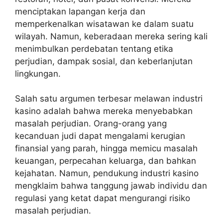
menciptakan lapangan kerja dan
memperkenalkan wisatawan ke dalam suatu
wilayah. Namun, keberadaan mereka sering kali
menimbulkan perdebatan tentang etika
perjudian, dampak sosial, dan keberlanjutan
lingkungan.
Salah satu argumen terbesar melawan industri
kasino adalah bahwa mereka menyebabkan
masalah perjudian. Orang-orang yang
kecanduan judi dapat mengalami kerugian
finansial yang parah, hingga memicu masalah
keuangan, perpecahan keluarga, dan bahkan
kejahatan. Namun, pendukung industri kasino
mengklaim bahwa tanggung jawab individu dan
regulasi yang ketat dapat mengurangi risiko
masalah perjudian.