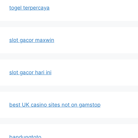
togel terpercaya
slot gacor maxwin
slot gacor hari ini
best UK casino sites not on gamstop
bandungtoto