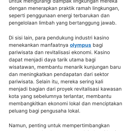
untuk mengurangi dampak lingkungan mereka
dengan menerapkan praktik ramah lingkungan,
seperti penggunaan energi terbarukan dan
pengelolaan limbah yang bertanggung jawab.
Di sisi lain, para pendukung industri kasino
menekankan manfaatnya
olympus
bagi
pariwisata dan revitalisasi ekonomi. Kasino
dapat menjadi daya tarik utama bagi
wisatawan, membantu menarik kunjungan baru
dan meningkatkan pendapatan dari sektor
pariwisata. Selain itu, mereka sering kali
menjadi bagian dari proyek revitalisasi kawasan
kota yang sebelumnya terlantar, membantu
membangkitkan ekonomi lokal dan menciptakan
peluang bagi pengusaha lokal.
Namun, penting untuk mempertimbangkan