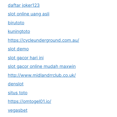
daftar joker123
slot online uang asli
birutoto
kuningtoto
https://cycleunderground.com.au/
slot demo
slot gacor hari ini
slot gacor online mudah maxwin
http://www.midlandrrclub.co.uk/
denslot
situs toto
https://omtogel01.io/
vegasbet