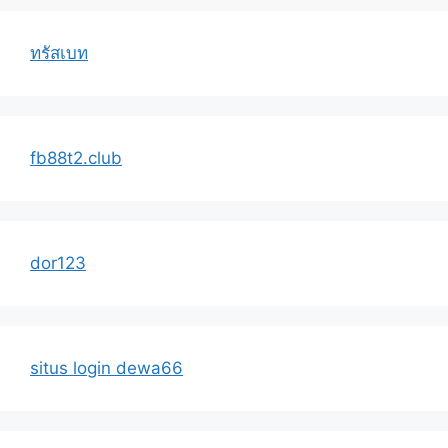
ทรัสเบท
fb88t2.club
dor123
situs login dewa66