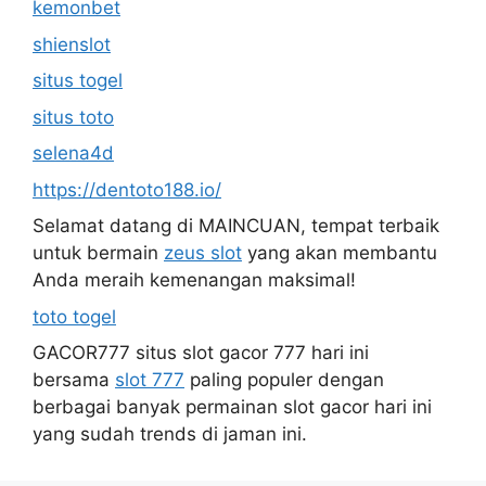
kemonbet
shienslot
situs togel
situs toto
selena4d
https://dentoto188.io/
Selamat datang di MAINCUAN, tempat terbaik
untuk bermain
zeus slot
yang akan membantu
Anda meraih kemenangan maksimal!
toto togel
GACOR777 situs slot gacor 777 hari ini
bersama
slot 777
paling populer dengan
berbagai banyak permainan slot gacor hari ini
yang sudah trends di jaman ini.