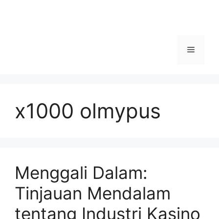
Menu
x1000 olmypus
Menggali Dalam:
Tinjauan Mendalam
tentang Industri Kasino