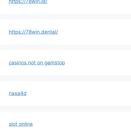
https://78win.id/
https://78win.dental/
casinos not on gamstop
nasa4d
slot online