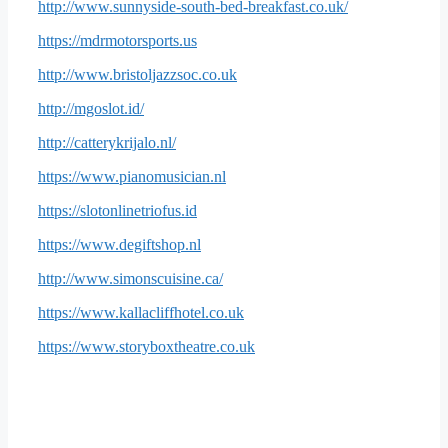
http://www.sunnyside-south-bed-breakfast.co.uk/
https://mdrmotorsports.us
http://www.bristoljazzsoc.co.uk
http://mgoslot.id/
http://catterykrijalo.nl/
https://www.pianomusician.nl
https://slotonlinetriofus.id
https://www.degiftshop.nl
http://www.simonscuisine.ca/
https://www.kallacliffhotel.co.uk
https://www.storyboxtheatre.co.uk