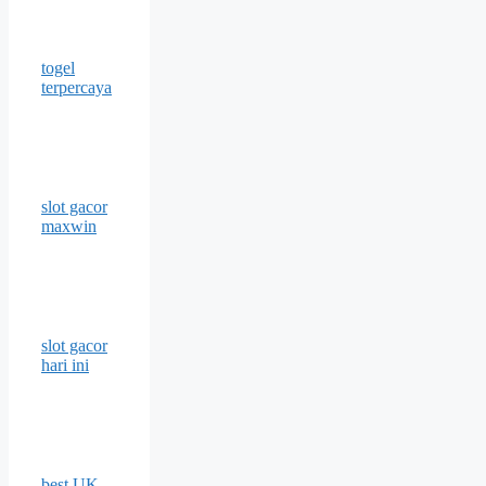
togel
terpercaya
slot gacor
maxwin
slot gacor
hari ini
best UK