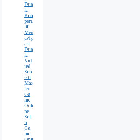
Dun
ia
Koo
pera
tif
Men
avig
asi
Dun
ia
Virt
ual
Sep
erti
Mas
ter
Ga
me
Onli
ne
Seja
ti
Ga
me
Onli