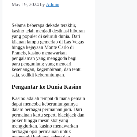
May 19, 2024
by
Admin
Selama beberapa dekade terakhir,
kasino telah menjadi destinasi hiburan
yang populer di seluruh dunia. Dari
kilauan lampu gemerlap di Las Vegas
hingga kejayaan Monte Carlo di
Prancis, kasino menawarkan
pengalaman yang menggoda bagi
para pengunjung yang mencari
kesenangan, kegembiraan, dan tentu
saja, sedikit keberuntungan.
Pengantar ke Dunia Kasino
Kasino adalah tempat di mana pemain
dapat mencoba keberuntungannya
dalam berbagai permainan judi. Dari
permainan kartu seperti blackjack dan
poker hingga mesin slot yang
menggiurkan, kasino menawarkan
berbagai opsi permainan untuk
memenuhi berbagai selera dan