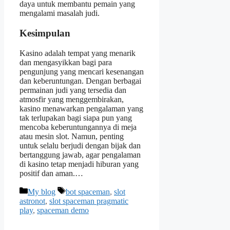
daya untuk membantu pemain yang
mengalami masalah judi.
Kesimpulan
Kasino adalah tempat yang menarik
dan mengasyikkan bagi para
pengunjung yang mencari kesenangan
dan keberuntungan. Dengan berbagai
permainan judi yang tersedia dan
atmosfir yang menggembirakan,
kasino menawarkan pengalaman yang
tak terlupakan bagi siapa pun yang
mencoba keberuntungannya di meja
atau mesin slot. Namun, penting
untuk selalu berjudi dengan bijak dan
bertanggung jawab, agar pengalaman
di kasino tetap menjadi hiburan yang
positif dan aman.…
Categories
Tags
My blog
bot spaceman
,
slot
astronot
,
slot spaceman pragmatic
play
,
spaceman demo