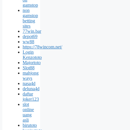
gamstop
non
gamstop
betting
sites
77win.bar
depot69
ww88
https://78wincom.net/
Login
Kenzototo
Majortoto
Slot88
mahjong
ways
nasa4d
deluna4d
daftar
joker123
slot
online
uang
asli
birutoto