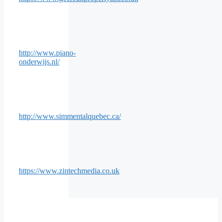
http://www.piano-
onderwijs.nl/
http://www.simmentalquebec.ca/
https://www.zintechmedia.co.uk