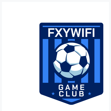
Skip
to
content