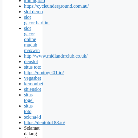
kuningtoto
https://cycleunderground.com.au/
slot demo
slot
gacor hari ini
slot
gacor
online
mudah
maxwin
http://www.midlandrrclub.co.uk/
denslot
situs toto
https://omtogel01.io/
vegasbet
kemonbet
shienslot
situs
togel
situs
toto
selena4d
https://dentoto188.io/
Selamat
datang