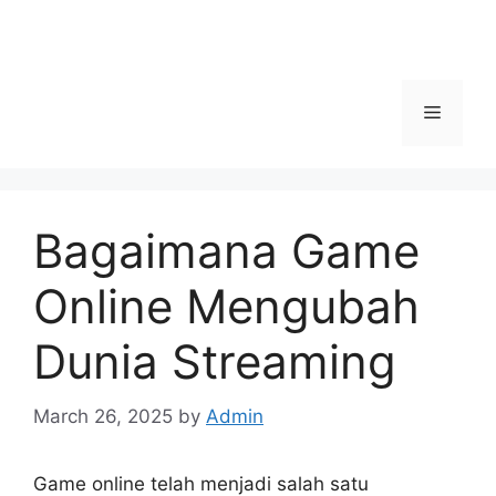
Menu
Bagaimana Game
Online Mengubah
Dunia Streaming
March 26, 2025
by
Admin
Game online telah menjadi salah satu