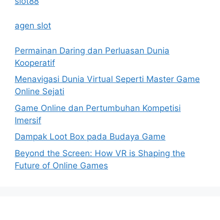
slot88
agen slot
Permainan Daring dan Perluasan Dunia
Kooperatif
Menavigasi Dunia Virtual Seperti Master Game
Online Sejati
Game Online dan Pertumbuhan Kompetisi
Imersif
Dampak Loot Box pada Budaya Game
Beyond the Screen: How VR is Shaping the
Future of Online Games