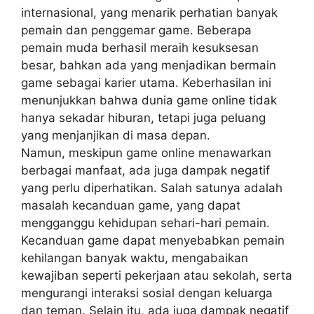
internasional, yang menarik perhatian banyak
pemain dan penggemar game. Beberapa
pemain muda berhasil meraih kesuksesan
besar, bahkan ada yang menjadikan bermain
game sebagai karier utama. Keberhasilan ini
menunjukkan bahwa dunia game online tidak
hanya sekadar hiburan, tetapi juga peluang
yang menjanjikan di masa depan.
Namun, meskipun game online menawarkan
berbagai manfaat, ada juga dampak negatif
yang perlu diperhatikan. Salah satunya adalah
masalah kecanduan game, yang dapat
mengganggu kehidupan sehari-hari pemain.
Kecanduan game dapat menyebabkan pemain
kehilangan banyak waktu, mengabaikan
kewajiban seperti pekerjaan atau sekolah, serta
mengurangi interaksi sosial dengan keluarga
dan teman. Selain itu, ada juga dampak negatif