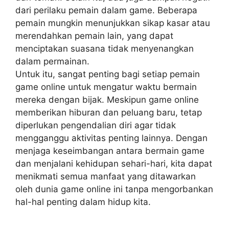
dari perilaku pemain dalam game. Beberapa
pemain mungkin menunjukkan sikap kasar atau
merendahkan pemain lain, yang dapat
menciptakan suasana tidak menyenangkan
dalam permainan.
Untuk itu, sangat penting bagi setiap pemain
game online untuk mengatur waktu bermain
mereka dengan bijak. Meskipun game online
memberikan hiburan dan peluang baru, tetap
diperlukan pengendalian diri agar tidak
mengganggu aktivitas penting lainnya. Dengan
menjaga keseimbangan antara bermain game
dan menjalani kehidupan sehari-hari, kita dapat
menikmati semua manfaat yang ditawarkan
oleh dunia game online ini tanpa mengorbankan
hal-hal penting dalam hidup kita.