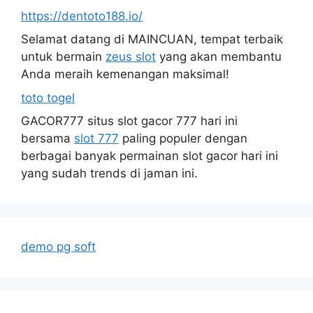
https://dentoto188.io/
Selamat datang di MAINCUAN, tempat terbaik
untuk bermain
zeus slot
yang akan membantu
Anda meraih kemenangan maksimal!
toto togel
GACOR777 situs slot gacor 777 hari ini
bersama
slot 777
paling populer dengan
berbagai banyak permainan slot gacor hari ini
yang sudah trends di jaman ini.
demo pg soft